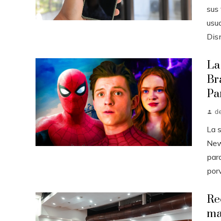
sus
usua
Disn
La
Br
Pa
d
La 
New
para
porv
Re
ma