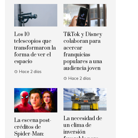
Los 10
TikTok y Disney
telescopios que
colaboran para
transformaron la
acercar
forma de ver el
franquicias
espacio
populares a una
audiencia joven
Hace 2 días
Hace 2 días
La necesidad de
La escena post-
un clima de
créditos de
inversión
Spider-Man: