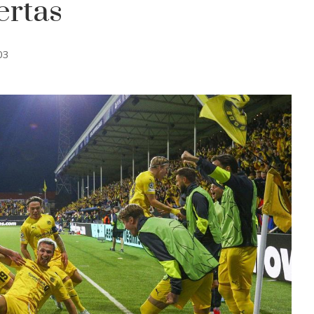
ertas
03