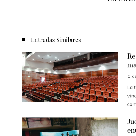
Entradas Similares
Re
ma
d
La 
vinc
cont
Ju
en