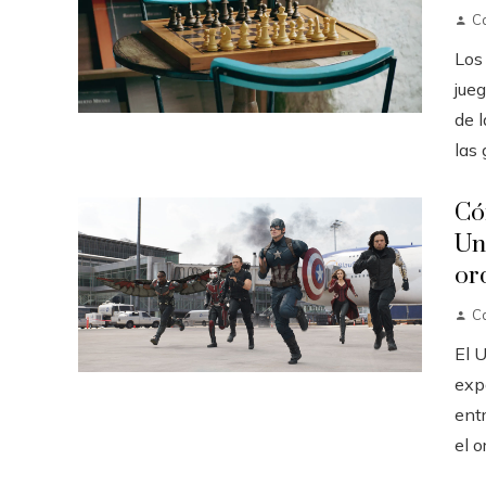
Ca
Los
jueg
de 
las g
Có
Un
or
Ca
El 
exp
ent
el o