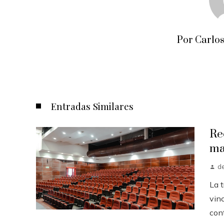
Por Carlos
Entradas Similares
Re
ma
d
La 
vinc
cont