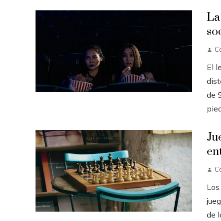
La
soc
Ca
El 
dis
de 
pied
Ju
en
Ca
Los
jueg
de 