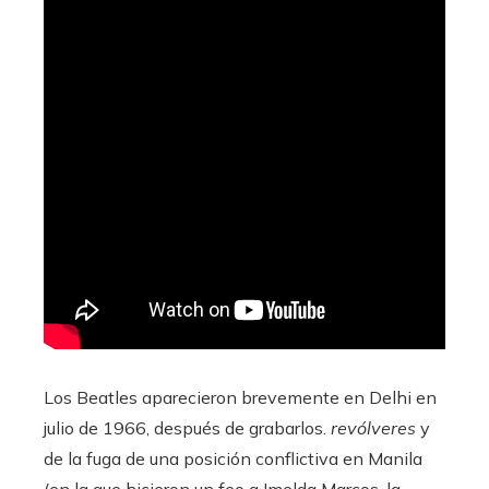
Los Beatles aparecieron brevemente en Delhi en
julio de 1966, después de grabarlos.
revólveres
y
de la fuga de una posición conflictiva en Manila
(en la que hicieron un feo a Imelda Marcos, la