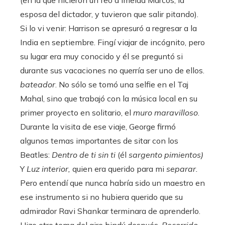
esposa del dictador, y tuvieron que salir pitando).
Si lo vi venir:
Harrison se apresuró a regresar a la
India en septiembre. Fingí viajar de incógnito, pero
su lugar era muy conocido y él se preguntó si
durante sus vacaciones no querría ser uno de ellos.
bateador
. No sólo se tomó una selfie en el Taj
Mahal, sino que trabajó con la música local en su
primer proyecto en solitario, el
muro maravilloso
.
Durante la visita de ese viaje, George firmó
algunos temas importantes de sitar con los
Beatles:
Dentro de ti sin ti
(él
sargento pimientos)
Y
Luz interior,
quien era querido para mi
separar.
Pero entendí que nunca habría sido un maestro en
ese instrumento si no hubiera querido que su
admirador Ravi Shankar terminara de aprenderlo.
Hizo otro tema del aire hindú después.
Recorrido