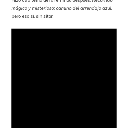
mágico y misterioso
:
camino del arrendajo azul,
pero eso sí, sin sitar.