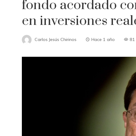
fondo acordado con
en inversiones real
Carlos Jesús Chirinos
Hace 1 año
81