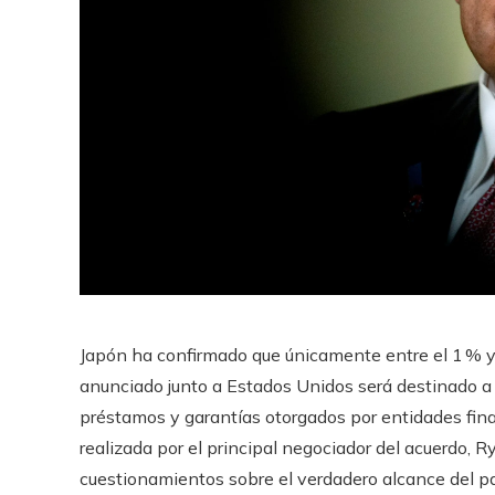
Japón ha confirmado que únicamente entre el 1 % y 
anunciado junto a Estados Unidos será destinado a 
préstamos y garantías otorgados por entidades finan
realizada por el principal negociador del acuerdo,
cuestionamientos sobre el verdadero alcance del pa