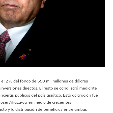
el 2 % del fondo de 550 mil millones de dólares
inversiones directas. El resto se canalizará mediante
cieras públicas del país asiático. Esta aclaración fue
 Ryosei Akazawa, en medio de crecientes
cto y la distribución de beneficios entre ambas