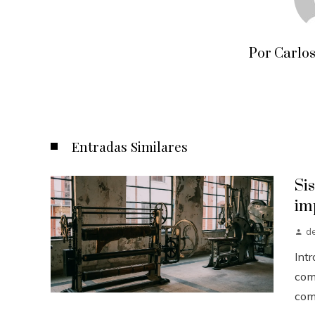
Por Carlos
Entradas Similares
Si
im
d
Int
come
como