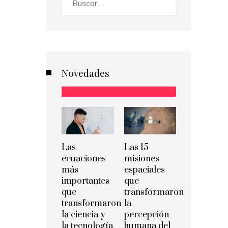
Novedades
Las
Las 15
ecuaciones
misiones
más
espaciales
importantes
que
que
transformaron
transformaron
la
la ciencia y
percepción
la tecnología
humana del