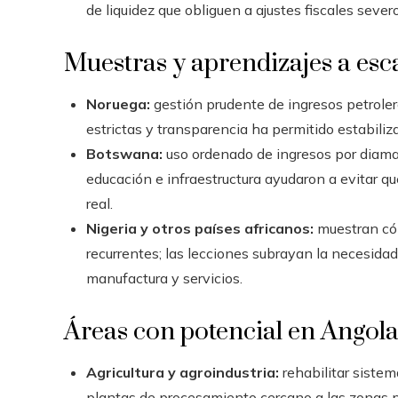
de liquidez que obliguen a ajustes fiscales severo
Muestras y aprendizajes a esc
Noruega:
gestión prudente de ingresos petrole
estrictas y transparencia ha permitido estabiliza
Botswana:
uso ordenado de ingresos por diama
educación e infraestructura ayudaron a evitar q
real.
Nigeria y otros países africanos:
muestran cómo
recurrentes; las lecciones subrayan la necesidad 
manufactura y servicios.
Áreas con potencial en Angol
Agricultura y agroindustria:
rehabilitar sistema
plantas de procesamiento cercano a las zonas pr