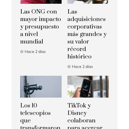
Las ONG con
Las
mayor impacto
adquisiciones
y presupuesto
corporativas
a nivel
más grandes y
mundial
su valor
récord
Hace 2 días
histórico
Hace 2 días
Los 10
TikTok y
telescopios
Disney
que
colaboran
transformaron
para acercar