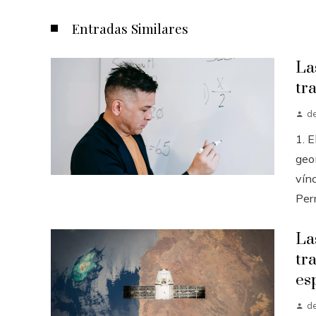
Entradas Similares
La
tr
d
1. E
geo
vínc
Perm
La
tr
es
d