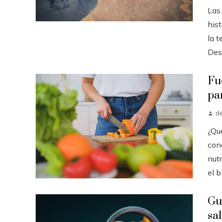
Las
hist
la t
Desd
Fu
pa
d
¿Qu
con
nut
el b
Gu
sa