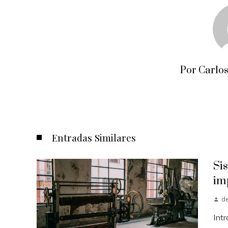
Por Carlos
Entradas Similares
Si
im
d
Int