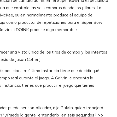
etición de cámara doink. En el Super Bowl, la especialista
que controla las seis cámaras desde los pilares. Lo
 McKee, quien normalmente produce el equipo de
aja como productor de repeticiones para el Super Bowl
 Galvin si DOINK produce algo memorable.
cer una vista única de los tiros de campo y los intentos
rtesía de Jason Cohen)
disposición, en última instancia tiene que decidir qué
iempo real durante el juego. A Galvin le encanta la
 instancia, tienes que producir el juego que tienes
r puede ser complicada», dijo Galvin, quien trabajará
n? ¿Puede la gente “entenderlo” en seis segundos? No