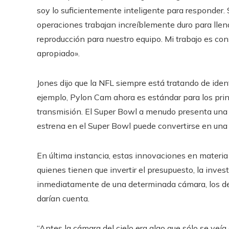
soy lo suficientemente inteligente para responder.
operaciones trabajan increíblemente duro para lle
reproducción para nuestro equipo. Mi trabajo es cons
apropiado».
Jones dijo que la NFL siempre está tratando de iden
ejemplo, Pylon Cam ahora es estándar para los prin
transmisión. El Super Bowl a menudo presenta una o
estrena en el Super Bowl puede convertirse en una 
En última instancia, estas innovaciones en materia
quienes tienen que invertir el presupuesto, la invest
inmediatamente de una determinada cámara, los de
darían cuenta.
“Antes la cámara del cielo era algo que sólo se veí