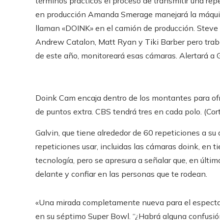
términos prácticos el proceso de transmitir una rep
en producción Amanda Smerage manejará la máquina 
llaman «DOINK» en el camión de producción. Steve
Andrew Catalon, Matt Ryan y Tiki Barber pero trab
de este año, monitoreará esas cámaras. Alertará a
Doink Cam encaja dentro de los montantes para ofre
de puntos extra. CBS tendrá tres en cada polo. (Co
Galvin, que tiene alrededor de 60 repeticiones a su 
repeticiones usar, incluidas las cámaras doink, en t
tecnología, pero se apresura a señalar que, en última
delante y confiar en las personas que te rodean.
«Una mirada completamente nueva para el espectado
en su séptimo Super Bowl. “¿Habrá alguna confusió