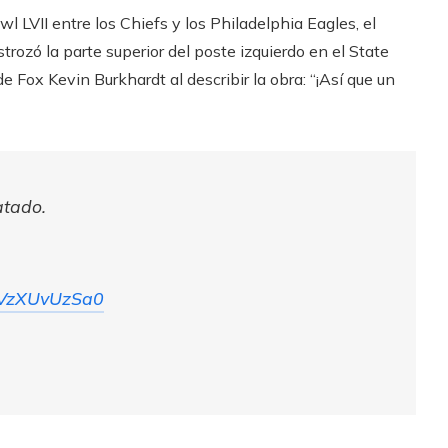
l LVII entre los Chiefs y los Philadelphia Eagles, el
rozó la parte superior del poste izquierdo en el State
e Fox Kevin Burkhardt al describir la obra: “¡Así que un
atado.
m/VzXUvUzSa0