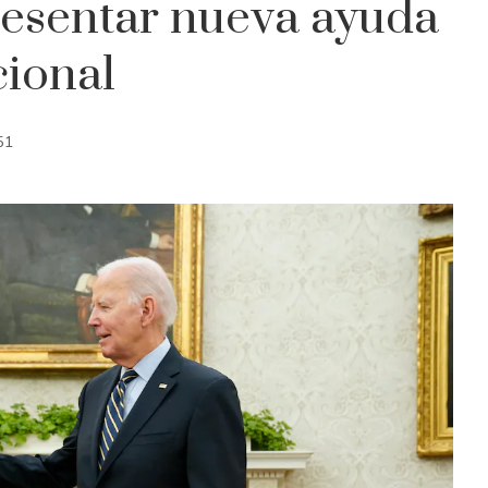
resentar nueva ayuda
cional
51