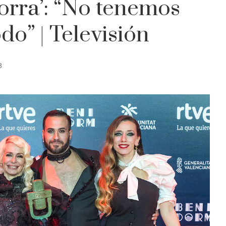
Zorra’: “No tenemos
do” | Televisión
8