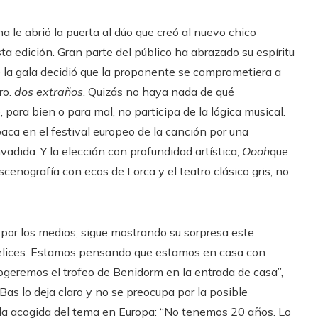
a le abrió la puerta al dúo que creó al nuevo chico
sta edición. Gran parte del público ha abrazado su espíritu
 de la gala decidió que la proponente se comprometiera a
ro.
dos extraños
. Quizás no haya nada de qué
 para bien o para mal, no participa de la lógica musical.
paca en el festival europeo de la canción por una
adida. Y la elección con profundidad artística,
Oooh
que
enografía con ecos de Lorca y el teatro clásico gris, no
por los medios, sigue mostrando su sorpresa este
felices. Estamos pensando que estamos en casa con
“Cogeremos el trofeo de Benidorm en la entrada de casa”,
Bas lo deja claro y no se preocupa por la posible
la acogida del tema en Europa: “No tenemos 20 años. Lo