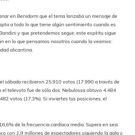
ganar en Benidorm que el tema lanzaba un mensaje de
dapta a todo lo que tiene algún sentimiento cuando es
Bandini y que pretendemos seguir, este espíritu sigue
rán en lo que pensamos nosotros cuando la veamos:
dad alicantina.
del sábado recibieron 25.910 votos (17.990 a través de
n el televoto fue de sólo dos: Nebulossa obtuvo 4.484
82 votos (17,3%). Si inviertes tus posiciones, el
un 16,6% de la frecuencia cardíaca media. Supera en seis
co con 1,9 millones de espectadores siguiendo la gala y