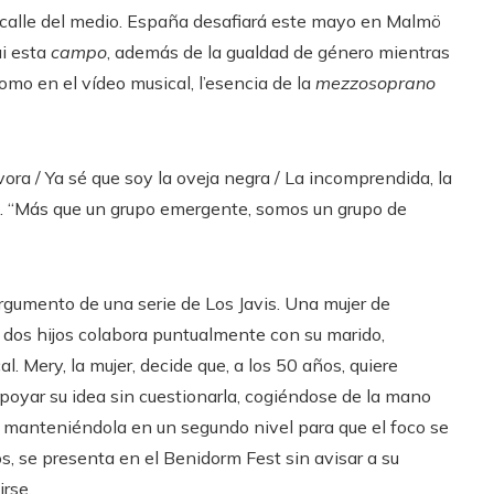
a calle del medio. España desafiará este mayo en Malmö
i esta
campo
, además de la gualdad de género mientras
 como en el vídeo musical, l’esencia de la
mezzosoprano
ora / Ya sé que soy la oveja negra / La incomprendida, la
ria. “Más que un grupo emergente, somos un grupo de
gumento de una serie de Los Javis. Una mujer de
dos hijos colabora puntualmente con su marido,
l. Mery, la mujer, decide que, a los 50 años, quiere
apoyar su idea sin cuestionarla, cogiéndose de la mano
y manteniéndola en un segundo nivel para que el foco se
, se presenta en el Benidorm Fest sin avisar a su
rse.