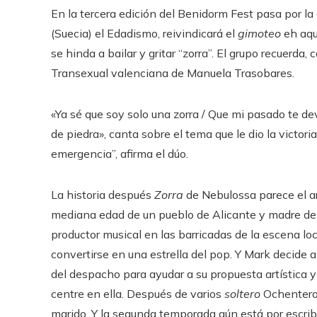
En la tercera edición del Benidorm Fest pasa por l
(Suecia) el Edadismo, reivindicará el
gimoteo
eh aqu
se hinda a bailar y gritar “zorra”. El grupo recuerda,
Transexual valenciana de Manuela Trasobares.
«Ya sé que soy solo una zorra / Que mi pasado te dev
de piedra», canta sobre el tema que le dio la victo
emergencia”, afirma el dúo.
La historia después
Zorra
de Nebulossa parece el ar
mediana edad de un pueblo de Alicante y madre de 
productor musical en las barricadas de la escena loca
convertirse en una estrella del pop. Y Mark decide 
del despacho para ayudar a su propuesta artística 
centre en ella. Después de varios
soltero
Ochenteros
marido. Y la segunda temporada aún está por escribi